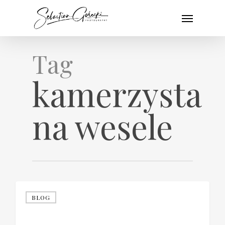
Skip
Menu
to
main
content
Tag
kamerzysta
na wesele
BLOG