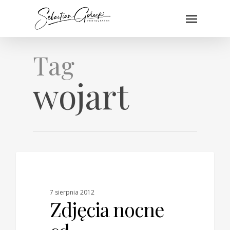
Skip
Menu
to
main
content
Tag
wojart
0
BLOG
7 sierpnia 2012
Zdjęcia nocne