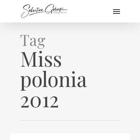
Skip
Menu
to
main
content
Tag
Miss
polonia
2012