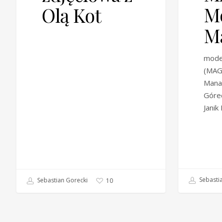
M
Olą Kot
M
model
(MAG
Mana
Górec
Janik
Sebastia
Sebastian Gorecki
10