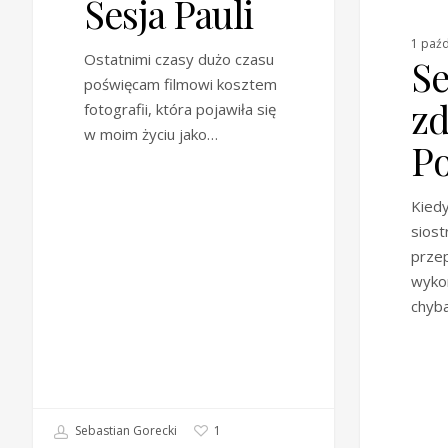
Sesja Pauli
1 paźd
Ostatnimi czasy dużo czasu
Se
poświęcam filmowi kosztem
zd
fotografii, która pojawiła się
w moim życiu jako…
Po
Kied
siost
przep
wykon
chyb
Sebastian Gorecki
1