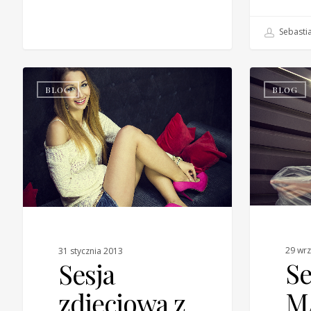
Sebastia
BLOG
BLOG
29 wrz
31 stycznia 2013
Se
Sesja
M
zdjęciowa z