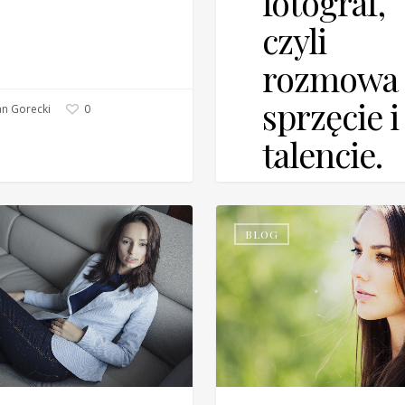
fotograf,
czyli
rozmowa 
sprzęcie i
n Gorecki
0
talencie.
Zaglądaniem fotografo
pracowniczej torby od
BLOG
dawna było zwyczaje
klientów. I nie ma się 
Sebastian Gorecki
0