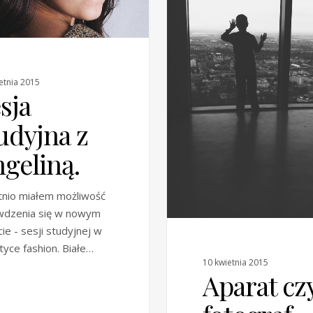
etnia 2015
sja
udyjna z
geliną.
tnio miałem możliwość
wdzenia się w nowym
cie - sesji studyjnej w
yce fashion. Białe…
10 kwietnia 2015
Aparat cz