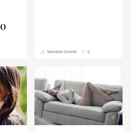
o
Sebastian Gorecki
0
wi do
BLOG
m
co…