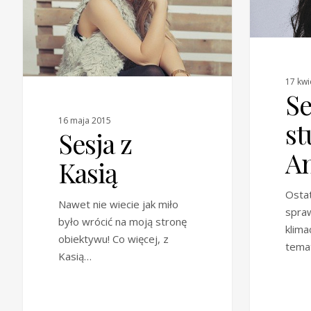
17 kwi
Se
16 maja 2015
st
Sesja z
An
Kasią
Osta
Nawet nie wiecie jak miło
spra
było wrócić na moją stronę
klima
obiektywu! Co więcej, z
temat
Kasią…