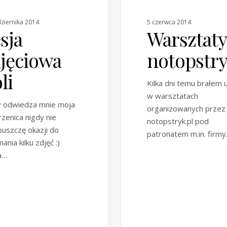
ziernika 2014
5 czerwca 2014
sja
Warsztaty
jęciowa
notopstry
li
Kilka dni temu brałem u
w warsztatach
y odwiedza mnie moja
organizowanych przez 
rzenica nigdy nie
notopstryk.pl pod
uszczę okazji do
patronatem m.in. firm
ania kilku zdjęć :)
a…