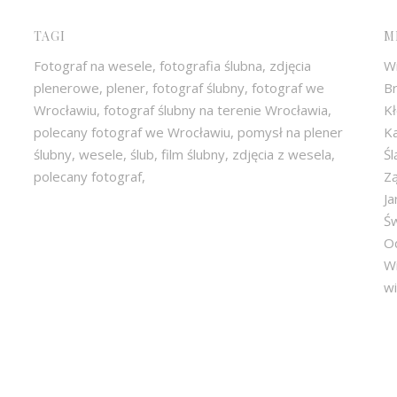
TAGI
M
Fotograf na wesele, fotografia ślubna, zdjęcia
W
plenerowe, plener, fotograf ślubny, fotograf we
Br
Wrocławiu, fotograf ślubny na terenie Wrocławia,
Kł
polecany fotograf we Wrocławiu, pomysł na plener
Ka
ślubny, wesele, ślub, film ślubny, zdjęcia z wesela,
Śl
polecany fotograf,
Zą
Ja
Ś
O
W
wi