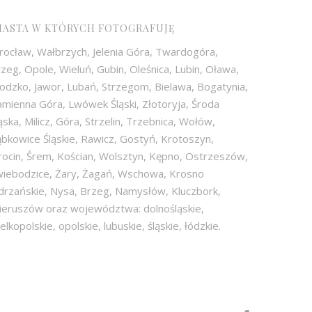
IASTA W KTÓRYCH FOTOGRAFUJĘ
rocław, Wałbrzych, Jelenia Góra, Twardogóra,
zeg, Opole, Wieluń, Gubin, Oleśnica, Lubin, Oława,
odzko, Jawor, Lubań, Strzegom, Bielawa, Bogatynia,
mienna Góra, Lwówek Śląski, Złotoryja, Środa
ąska, Milicz, Góra, Strzelin, Trzebnica, Wołów,
bkowice Śląskie, Rawicz, Gostyń, Krotoszyn,
rocin, Śrem, Kościan, Wolsztyn, Kępno, Ostrzeszów,
wiebodzice, Żary, Żagań, Wschowa, Krosno
drzańskie, Nysa, Brzeg, Namysłów, Kluczbork,
ieruszów oraz województwa: dolnośląskie,
elkopolskie, opolskie, lubuskie, śląskie, łódzkie.