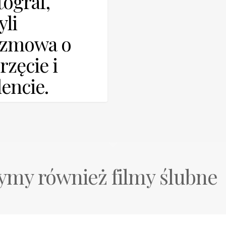
tograf,
yli
ozmowa o
rzęcie i
lencie.
ądaniem fotografowi do
wniczej torby od
a było zwyczajem
tów. I nie ma się co…
my również filmy ślubne
n Gorecki
0