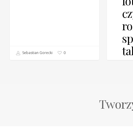
fo
cz
r
sp
ta
Sebastian Gorecki
0
Zagl
praco
dawn
klien
Tworzy
Sebastia