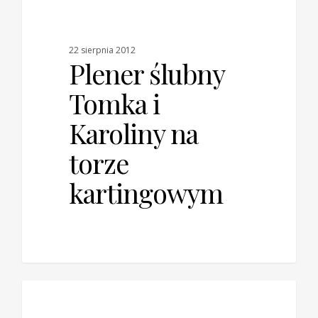
0
BLOG
22 sierpnia 2012
Plener ślubny
Tomka i
Karoliny na
torze
kartingowym
0
BLOG