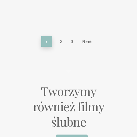
1
2
3
Next
Tworzymy
również filmy
ślubne