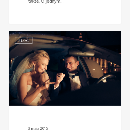
także. O jednym…
0
BLOG
3 maja 2015