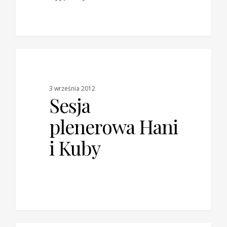
0
0
BLOG
3 września 2012
Sesja
plenerowa Hani
i Kuby