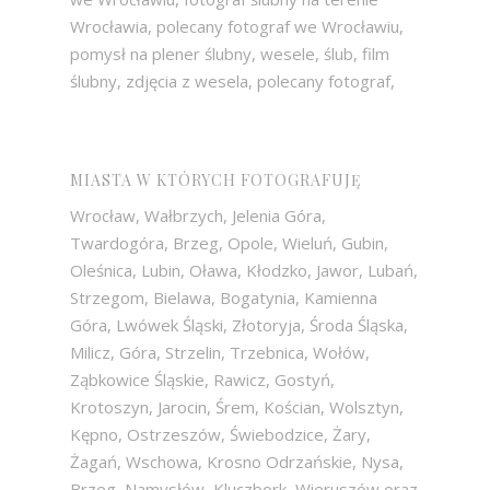
Wrocławia, polecany fotograf we Wrocławiu,
pomysł na plener ślubny, wesele, ślub, film
ślubny, zdjęcia z wesela, polecany fotograf,
MIASTA W KTÓRYCH FOTOGRAFUJĘ
Wrocław, Wałbrzych, Jelenia Góra,
Twardogóra, Brzeg, Opole, Wieluń, Gubin,
Oleśnica, Lubin, Oława, Kłodzko, Jawor, Lubań,
Strzegom, Bielawa, Bogatynia, Kamienna
Góra, Lwówek Śląski, Złotoryja, Środa Śląska,
Milicz, Góra, Strzelin, Trzebnica, Wołów,
Ząbkowice Śląskie, Rawicz, Gostyń,
Krotoszyn, Jarocin, Śrem, Kościan, Wolsztyn,
Kępno, Ostrzeszów, Świebodzice, Żary,
Żagań, Wschowa, Krosno Odrzańskie, Nysa,
Brzeg, Namysłów, Kluczbork, Wieruszów oraz