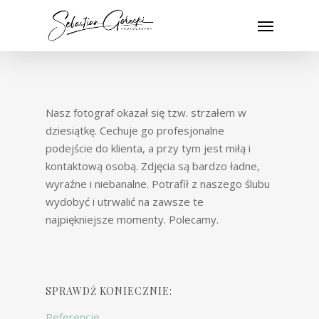
Skip
Menu
to
main
content
Nasz fotograf okazał się tzw. strzałem w
dziesiątkę. Cechuje go profesjonalne
podejście do klienta, a przy tym jest miłą i
kontaktową osobą. Zdjęcia są bardzo ładne,
wyraźne i niebanalne. Potrafił z naszego ślubu
wydobyć i utrwalić na zawsze te
najpiękniejsze momenty. Polecamy.
SPRAWDŹ KONIECZNIE:
Referencje