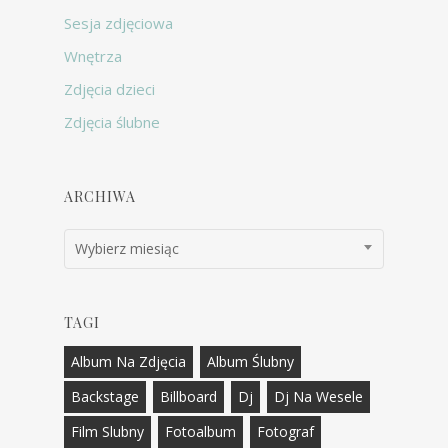
Sesja zdjęciowa
Wnętrza
Zdjęcia dzieci
Zdjęcia ślubne
ARCHIWA
Archiwa
Wybierz miesiąc
TAGI
Album Na Zdjęcia
Album Ślubny
Backstage
Billboard
Dj
Dj Na Wesele
Film Slubny
Fotoalbum
Fotograf