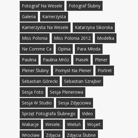
Fotograf Na Wesele
Fotograf Ślubny
Galeria
Kamerzysta
Kamerzysta Na Wesele
Katarzyna Sikorska
Miss Polonia
Miss Polonia 2012
Modelka
Ne Comme Ca
Opinia
Para Młoda
Paulina
Paulina Mróz
Piasek
Plener
Plener Ślubny
Pomysł Na Plener
Portret
Sebastian Górecki
Sebastian Szrajber
Sesja Foto
Sesja Plenerowa
Sesja W Studio
Sesja Zdjęciowa
Sprzęt Fotografa Ślubnego
Video
Wakacje
Wesele.
Wieluń
Wojart
Wrocław
Zdjęcia
Zdjęcia Ślubne