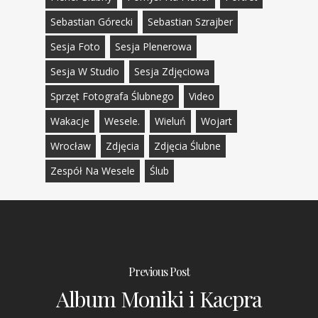
Sebastian Górecki
Sebastian Szrajber
Sesja Foto
Sesja Plenerowa
Sesja W Studio
Sesja Zdjęciowa
Sprzęt Fotografa Ślubnego
Video
Wakacje
Wesele.
Wieluń
Wojart
Wrocław
Zdjęcia
Zdjęcia Ślubne
Zespół Na Wesele
Ślub
Previous Post
Album Moniki i Kacpra