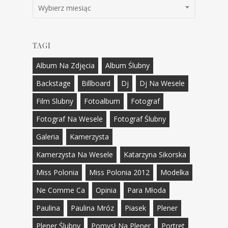
Archiwa
Wybierz miesiąc
TAGI
Album Na Zdjęcia
Album Ślubny
Backstage
Billboard
Dj
Dj Na Wesele
Film Slubny
Fotoalbum
Fotograf
Fotograf Na Wesele
Fotograf Ślubny
Galeria
Kamerzysta
Kamerzysta Na Wesele
Katarzyna Sikorska
Miss Polonia
Miss Polonia 2012
Modelka
Ne Comme Ca
Opinia
Para Młoda
Paulina
Paulina Mróz
Piasek
Plener
Plener Ślubny
Pomysł Na Plener
Portret