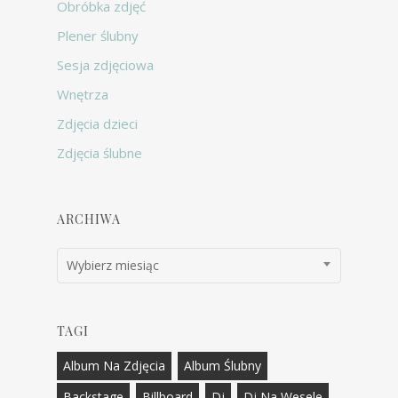
Obróbka zdjęć
Plener ślubny
Sesja zdjęciowa
Wnętrza
Zdjęcia dzieci
Zdjęcia ślubne
ARCHIWA
Archiwa
Wybierz miesiąc
TAGI
Album Na Zdjęcia
Album Ślubny
Backstage
Billboard
Dj
Dj Na Wesele