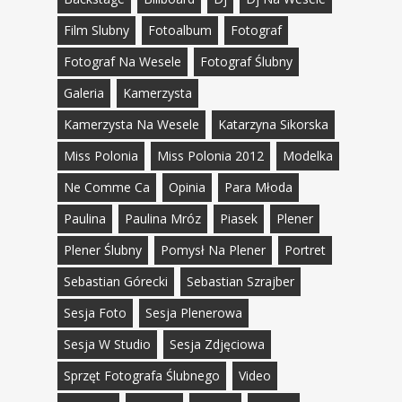
Film Slubny
Fotoalbum
Fotograf
Fotograf Na Wesele
Fotograf Ślubny
Galeria
Kamerzysta
Kamerzysta Na Wesele
Katarzyna Sikorska
Miss Polonia
Miss Polonia 2012
Modelka
Ne Comme Ca
Opinia
Para Młoda
Paulina
Paulina Mróz
Piasek
Plener
Plener Ślubny
Pomysł Na Plener
Portret
Sebastian Górecki
Sebastian Szrajber
Sesja Foto
Sesja Plenerowa
Sesja W Studio
Sesja Zdjęciowa
Sprzęt Fotografa Ślubnego
Video