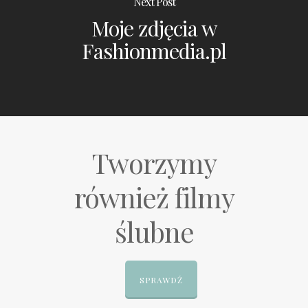
Next Post
Moje zdjęcia w
Fashionmedia.pl
Tworzymy
również filmy
ślubne
SPRAWDŹ