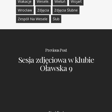
Wakacje
Wesele.
Wieluń
Wojart
Wrocław
Zdjęcia
Zdjęcia Ślubne
Zespół Na Wesele
Ślub
Previous Post
Sesja zdjęciowa w klubie
Oławska 9