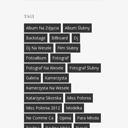
TAGI
Album Na Zdjęcia
Album Ślubny
Backstage
Billboard
Dj
Dj Na Wesele
Film Slubny
Fotoalbum
Fotograf
Fotograf Na Wesele
Fotograf Ślubny
Galeria
Kamerzysta
Kamerzysta Na Wesele
Katarzyna Sikorska
Miss Polonia
Miss Polonia 2012
Modelka
Ne Comme Ca
Opinia
Para Młoda
Paulina
Paulina Mróz
Piasek