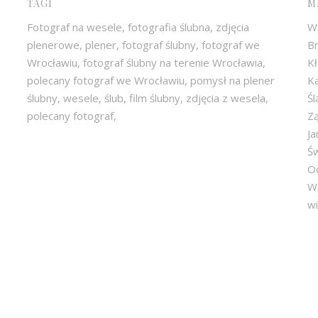
TAGI
M
Fotograf na wesele, fotografia ślubna, zdjęcia
W
plenerowe, plener, fotograf ślubny, fotograf we
Br
Wrocławiu, fotograf ślubny na terenie Wrocławia,
Kł
polecany fotograf we Wrocławiu, pomysł na plener
Ka
ślubny, wesele, ślub, film ślubny, zdjęcia z wesela,
Śl
polecany fotograf,
Zą
Ja
Ś
O
W
wi