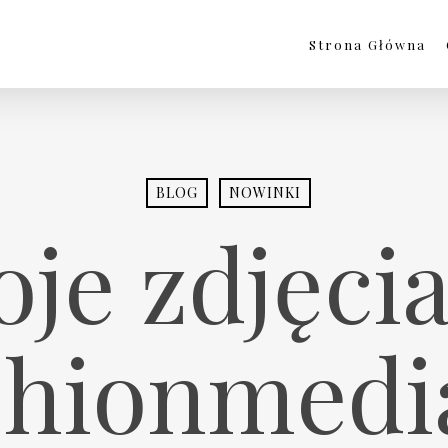
Strona Główna
BLOG
NOWINKI
je zdjęci
shionmedia