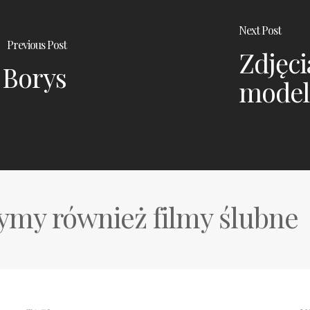
Next Post
Previous Post
Zdjęci
 Borys
model
my również filmy ślubne