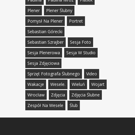
Plener
Plener Ślubny
Pomysł Na Plener
Portret
Sebastian Górecki
Sebastian Szrajber
Sesja Foto
Sesja Plenerowa
Sesja W Studio
Sesja Zdjęciowa
Sprzęt Fotografa Ślubnego
Video
Wakacje
Wesele.
Wieluń
Wojart
Wrocław
Zdjęcia
Zdjęcia Ślubne
Zespół Na Wesele
Ślub