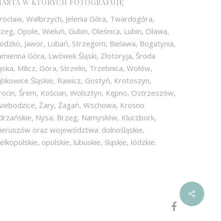
IASTA W KTÓRYCH FOTOGRAFUJĘ
rocław, Wałbrzych, Jelenia Góra, Twardogóra,
zeg, Opole, Wieluń, Gubin, Oleśnica, Lubin, Oława,
odzko, Jawor, Lubań, Strzegom, Bielawa, Bogatynia,
mienna Góra, Lwówek Śląski, Złotoryja, Środa
ąska, Milicz, Góra, Strzelin, Trzebnica, Wołów,
bkowice Śląskie, Rawicz, Gostyń, Krotoszyn,
rocin, Śrem, Kościan, Wolsztyn, Kępno, Ostrzeszów,
wiebodzice, Żary, Żagań, Wschowa, Krosno
drzańskie, Nysa, Brzeg, Namysłów, Kluczbork,
ieruszów oraz województwa: dolnośląskie,
elkopolskie, opolskie, lubuskie, śląskie, łódzkie.
facebook