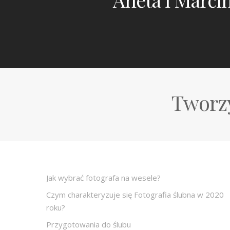
Tworzy
Jak wybrać fotografa na wesele?
Czym charakteryzuje się Fotografia ślubna w 2020
roku?
Przygotowania do ślubu