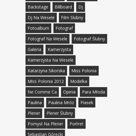
Backstage
Billboard
Dj
Dj Na Wesele
Film Slubny
Fotoalbum
Fotograf
Fotograf Na Wesele
Fotograf Ślubny
Galeria
Kamerzysta
Kamerzysta Na Wesele
Katarzyna Sikorska
Miss Polonia
Miss Polonia 2012
Modelka
Ne Comme Ca
Opinia
Para Młoda
Paulina
Paulina Mróz
Piasek
Plener
Plener Ślubny
Pomysł Na Plener
Portret
Sebastian Górecki