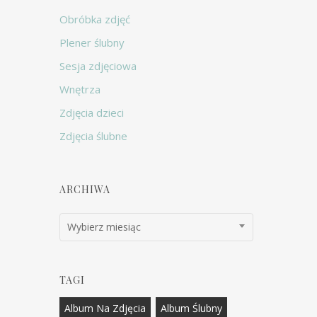
Obróbka zdjęć
Plener ślubny
Sesja zdjęciowa
Wnętrza
Zdjęcia dzieci
Zdjęcia ślubne
ARCHIWA
Archiwa
Wybierz miesiąc
TAGI
Album Na Zdjęcia
Album Ślubny