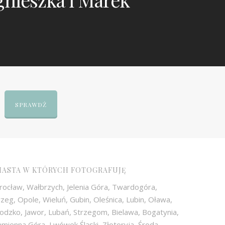
SPRAWDŹ
IASTA W KTÓRYCH FOTOGRAFUJĘ
rocław, Wałbrzych, Jelenia Góra, Twardogóra,
zeg, Opole, Wieluń, Gubin, Oleśnica, Lubin, Oława,
odzko, Jawor, Lubań, Strzegom, Bielawa, Bogatynia,
mienna Góra, Lwówek Śląski, Złotoryja, Środa