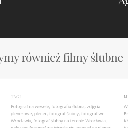
my również filmy ślubne
TAGI
M
Fotograf na wesele, fotografia ślubna, zdjęcia
W
plenerowe, plener, fotograf ślubny, fotograf we
Br
Wrocławiu, fotograf ślubny na terenie Wrocławia,
Kł
polecany fotograf we Wrocławiu, pomysł na plener
Ka