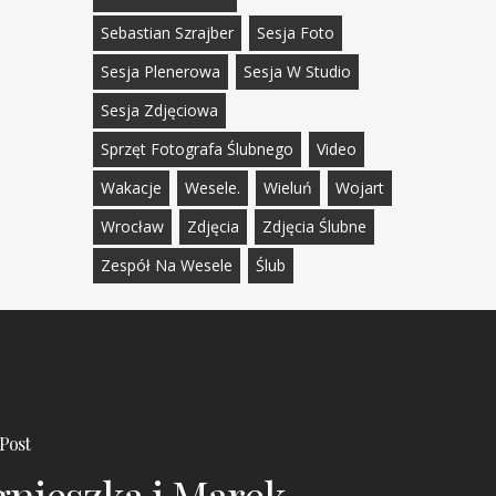
Sebastian Szrajber
Sesja Foto
Sesja Plenerowa
Sesja W Studio
Sesja Zdjęciowa
Sprzęt Fotografa Ślubnego
Video
Wakacje
Wesele.
Wieluń
Wojart
Wrocław
Zdjęcia
Zdjęcia Ślubne
Zespół Na Wesele
Ślub
Post
gnieszka i Marek