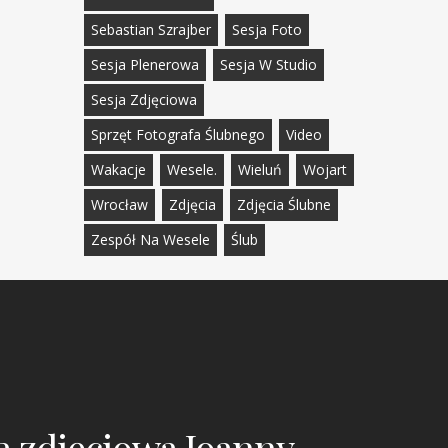
Sebastian Szrajber
Sesja Foto
Sesja Plenerowa
Sesja W Studio
Sesja Zdjęciowa
Sprzęt Fotografa Ślubnego
Video
Wakacje
Wesele.
Wieluń
Wojart
Wrocław
Zdjęcia
Zdjęcia Ślubne
Zespół Na Wesele
Ślub
a zdjęciowa Joanny