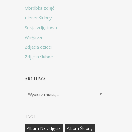
Obróbka zdjęć
Plener ślubny
Sesja zdjęciowa
Wnętrza
Zdjęcia dzieci
Zdjęcia ślubne
ARCHIWA
Archiwa
Wybierz miesiąc
TAGI
Album Na Zdjęcia
Album Ślubny