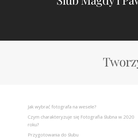
Tworzy
Jak wybrać fotografa na wesele?
Czym charakteryzuje się Fotografia ślubna w 2020
roku?
Przygotowania do ślubu