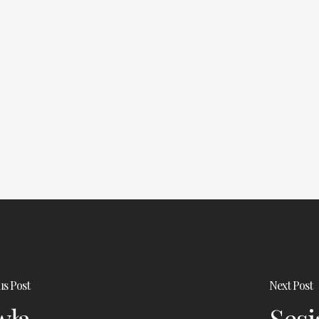
us Post
Next Post
wła
Sesj