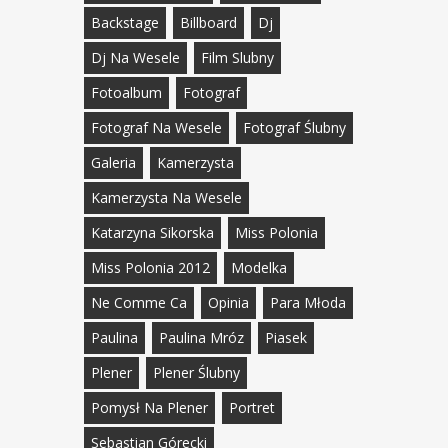
Backstage
Billboard
Dj
Dj Na Wesele
Film Slubny
Fotoalbum
Fotograf
Fotograf Na Wesele
Fotograf Ślubny
Galeria
Kamerzysta
Kamerzysta Na Wesele
Katarzyna Sikorska
Miss Polonia
Miss Polonia 2012
Modelka
Ne Comme Ca
Opinia
Para Młoda
Paulina
Paulina Mróz
Piasek
Plener
Plener Ślubny
Pomysł Na Plener
Portret
Sebastian Górecki