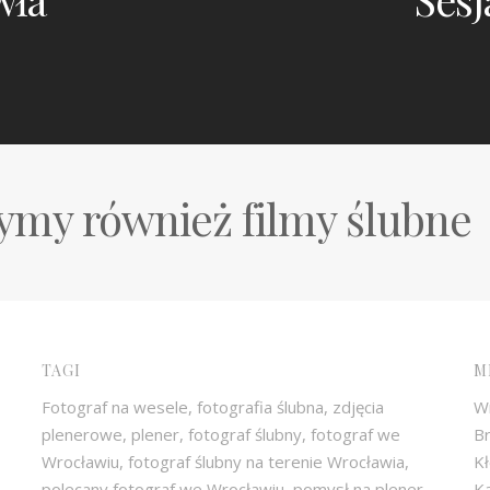
my również filmy ślubne
TAGI
M
Fotograf na wesele, fotografia ślubna, zdjęcia
W
plenerowe, plener, fotograf ślubny, fotograf we
Br
Wrocławiu, fotograf ślubny na terenie Wrocławia,
Kł
polecany fotograf we Wrocławiu, pomysł na plener
Ka