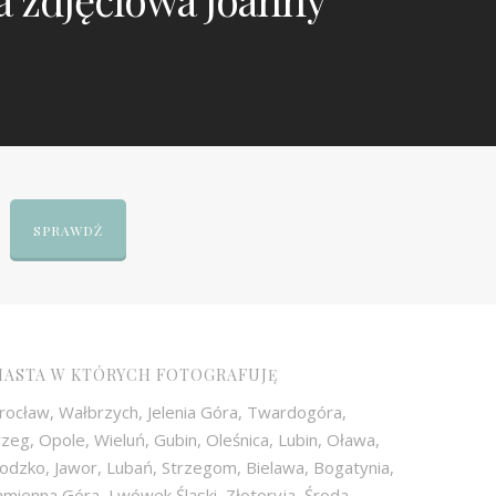
SPRAWDŹ
IASTA W KTÓRYCH FOTOGRAFUJĘ
rocław, Wałbrzych, Jelenia Góra, Twardogóra,
zeg, Opole, Wieluń, Gubin, Oleśnica, Lubin, Oława,
odzko, Jawor, Lubań, Strzegom, Bielawa, Bogatynia,
mienna Góra, Lwówek Śląski, Złotoryja, Środa