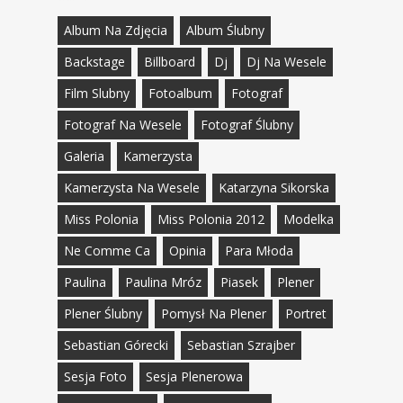
Album Na Zdjęcia
Album Ślubny
Backstage
Billboard
Dj
Dj Na Wesele
Film Slubny
Fotoalbum
Fotograf
Fotograf Na Wesele
Fotograf Ślubny
Galeria
Kamerzysta
Kamerzysta Na Wesele
Katarzyna Sikorska
Miss Polonia
Miss Polonia 2012
Modelka
Ne Comme Ca
Opinia
Para Młoda
Paulina
Paulina Mróz
Piasek
Plener
Plener Ślubny
Pomysł Na Plener
Portret
Sebastian Górecki
Sebastian Szrajber
Sesja Foto
Sesja Plenerowa