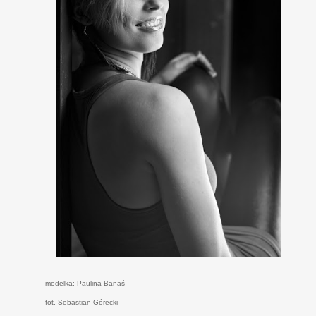
modelka: Paulina Banaś
fot. Sebastian Górecki