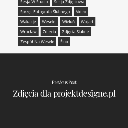
Sesja W Studio
Sesja Zdjęciowa
Sprzęt Fotografa Ślubnego
Video
Wakacje
Wesele.
Wieluń
Wojart
Wrocław
Zdjęcia
Zdjęcia Ślubne
Zespół Na Wesele
Ślub
Previous Post
Zdjęcia dla projektdesigne.pl