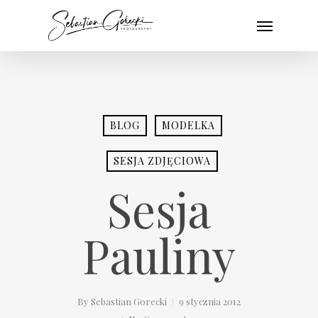
Skip
Menu
to
main
content
BLOG
MODELKA
SESJA ZDJĘCIOWA
Sesja
Pauliny
By
Sebastian Gorecki
9 stycznia 2012