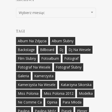
Archiwa
Wybierz miesiąc
TAGI
Album Na Zdjęcia
Album Ślubny
Backstage
Billboard
Dj
Dj Na Wesele
Film Slubny
Fotoalbum
Fotograf
Fotograf Na Wesele
Fotograf Ślubny
Galeria
Kamerzysta
Kamerzysta Na Wesele
Katarzyna Sikorska
Miss Polonia
Miss Polonia 2012
Modelka
Ne Comme Ca
Opinia
Para Młoda
Paulina
Paulina Mróz
Piasek
Plener