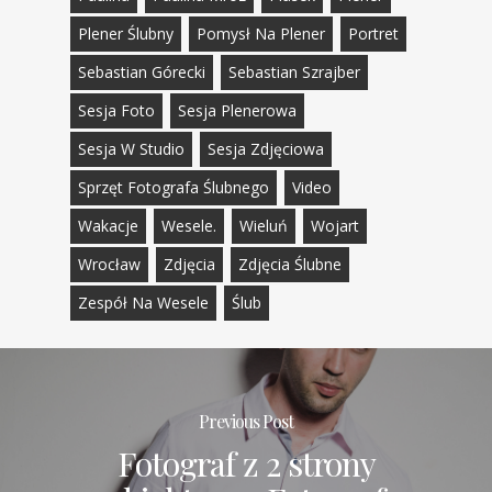
Plener Ślubny
Pomysł Na Plener
Portret
Sebastian Górecki
Sebastian Szrajber
Sesja Foto
Sesja Plenerowa
Sesja W Studio
Sesja Zdjęciowa
Sprzęt Fotografa Ślubnego
Video
Wakacje
Wesele.
Wieluń
Wojart
Wrocław
Zdjęcia
Zdjęcia Ślubne
Zespół Na Wesele
Ślub
Previous Post
Fotograf z 2 strony