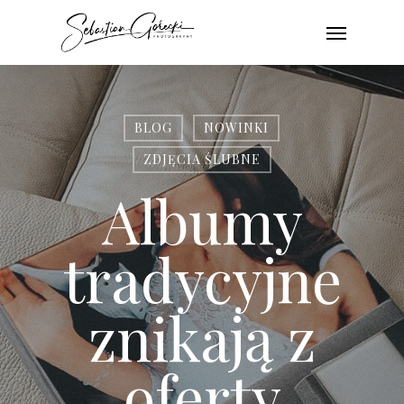
Skip
Menu
to
main
content
BLOG
NOWINKI
ZDJĘCIA ŚLUBNE
Albumy
tradycyjne
znikają z
oferty