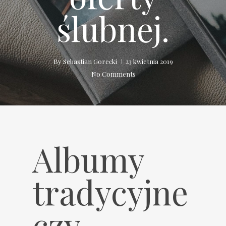
ślubnej.
By
Sebastian Gorecki
23 kwietnia 2019
No Comments
Albumy
tradycyjne
czy