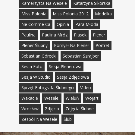
Kamerzysta Na Wesele
Katarzyna Sikorska
Miss Polonia
Miss Polonia 2012
Modelka
Ne Comme Ca
Opinia
Para Młoda
Paulina
Paulina Mróz
Piasek
Plener
Plener Ślubny
Pomysł Na Plener
Portret
Sebastian Górecki
Sebastian Szrajber
Sesja Foto
Sesja Plenerowa
Sesja W Studio
Sesja Zdjęciowa
Sprzęt Fotografa Ślubnego
Video
Wakacje
Wesele.
Wieluń
Wojart
Wrocław
Zdjęcia
Zdjęcia Ślubne
Zespół Na Wesele
Ślub