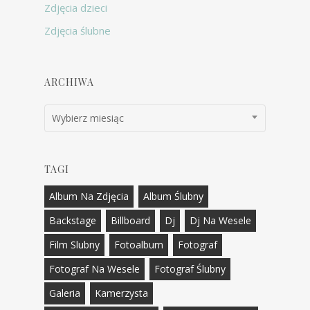
Zdjęcia dzieci
Zdjęcia ślubne
ARCHIWA
Archiwa
Wybierz miesiąc
TAGI
Album Na Zdjęcia
Album Ślubny
Backstage
Billboard
Dj
Dj Na Wesele
Film Slubny
Fotoalbum
Fotograf
Fotograf Na Wesele
Fotograf Ślubny
Galeria
Kamerzysta