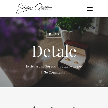
Skip
Menu
to
main
content
BLOG
Detale
By
Sebastian Gorecki
15 czerwca 2015
No Comments