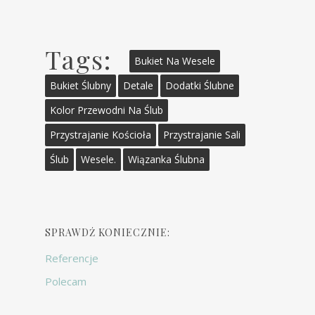
Tags:
Bukiet Na Wesele
Bukiet Ślubny
Detale
Dodatki Ślubne
Kolor Przewodni Na Ślub
Przystrajanie Kościoła
Przystrajanie Sali
Ślub
Wesele.
Wiązanka Ślubna
SPRAWDŹ KONIECZNIE:
Referencje
Polecam