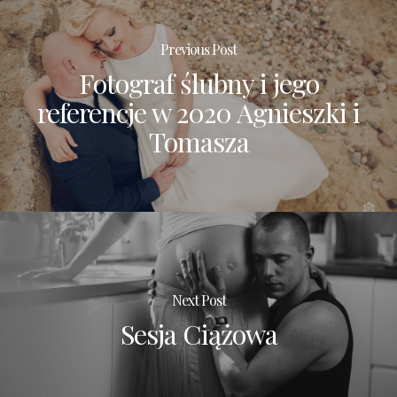
Previous Post
Fotograf ślubny i jego
referencje w 2020 Agnieszki i
Tomasza
Next Post
Sesja Ciążowa